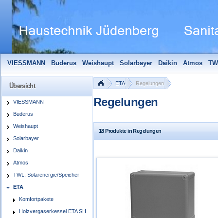
VIESSMANN
Buderus
Weishaupt
Solarbayer
Daikin
Atmos
TW
Solarfocus
Wolf
Pelletmaulwurf + Zubehör
Edle Badheizkörper
S
ETA
Regelungen
Übersicht
Regelungen
VIESSMANN
Buderus
Weishaupt
18 Produkte in Regelungen
Solarbayer
Daikin
Atmos
TWL: Solarenergie/Speicher
ETA
Komfortpakete
Holzvergaserkessel ETA SH