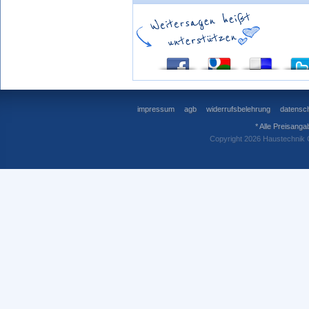
impressum
agb
widerrufsbelehrung
datensch
* Alle Preisanga
Copyright 2026 Haustechnik 