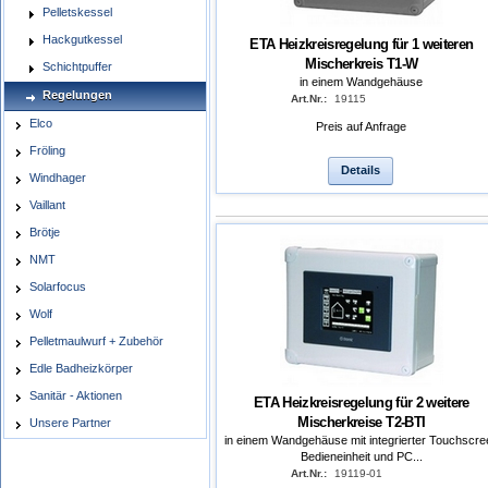
Pelletskessel
Hackgutkessel
ETA Heizkreisregelung für 1 weiteren
Mischerkreis T1-W
Schichtpuffer
in einem Wandgehäuse
Regelungen
Art.Nr.:
19115
Elco
Preis auf Anfrage
Fröling
Details
Windhager
Vaillant
Brötje
NMT
Solarfocus
Wolf
Pelletmaulwurf + Zubehör
Edle Badheizkörper
Sanitär - Aktionen
ETA Heizkreisregelung für 2 weitere
Mischerkreise T2-BTI
Unsere Partner
in einem Wandgehäuse mit integrierter Touchscre
Bedieneinheit und PC...
Art.Nr.:
19119-01