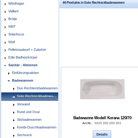
44 Produkte in Solo Rechteckbadewannen
Windhager
Vaillant
Brötje
NMT
Solarfocus
Wolf
Pelletmaulwurf + Zubehör
Edle Badheizkörper
Sanitär - Aktionen
Einführungsaktion
Badewannen
Duo Rechteckbadewannen
Solo Rechteckbadewannen
Vorwand
Rund und Oval
Badewanne Modell Korana 120/70
Sitzbadewannen
Art.Nr.:
0020 200 000 001
Kombi-Duschbadewannen
Details
Sechseck