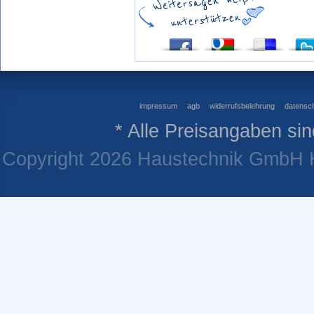
impressum
agb
widerrufsbelehrung
datensch
* Alle Preisangaben sin
Copyright 2026 Haustechnik GmbH He