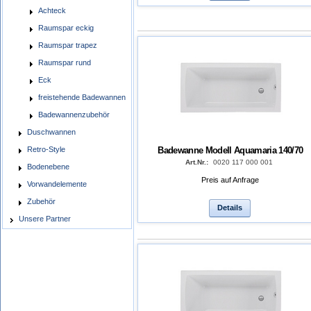
Achteck
Raumspar eckig
Raumspar trapez
Raumspar rund
Eck
freistehende Badewannen
Badewannenzubehör
Duschwannen
Badewanne Modell Aquamaria 140/70
Retro-Style
Art.Nr.:
0020 117 000 001
Bodenebene
Preis auf Anfrage
Vorwandelemente
Zubehör
Details
Unsere Partner