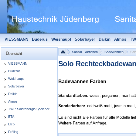
VIESSMANN
Buderus
Weishaupt
Solarbayer
Daikin
Atmos
TW
Solarfocus
Wolf
Pelletmaulwurf + Zubehör
Edle Badheizkörper
S
Sanitär - Aktionen
Badewannen
Sol
Übersicht
Solo Rechteckbadewa
VIESSMANN
Buderus
Weishaupt
Badewannen Farben
Solarbayer
Daikin
Standardfarben:
weiss, pergamon, manhatt
Atmos
Sonderfarben:
edelweiß matt, jasmin matt
TWL: Solarenergie/Speicher
ETA
Es sind nicht alle Farben für alle Modelle lie
Weitere Farben auf Anfrage.
Elco
Fröling